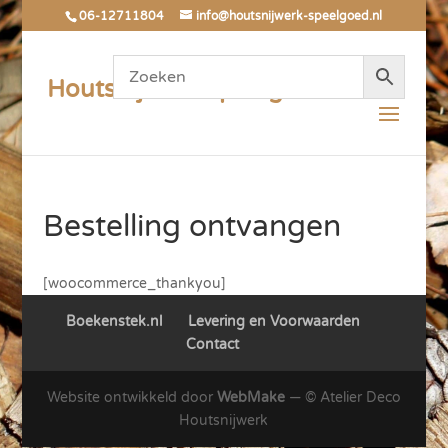
06-12711804
info@houtsnijwerk-speelgoed.nl
Houtsnijwerk Speelgoed
Bestelling ontvangen
[woocommerce_thankyou]
Boekenstek.nl
Levering en Voorwaarden
Contact
Website ontwikkeld door
WebMake
― © Atelier Deco
Houtsnijwerk