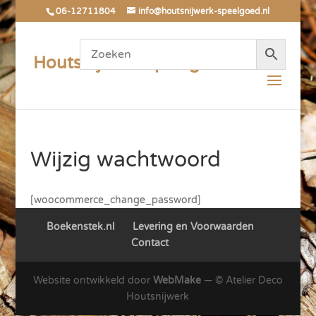
06-12711804
info@houtsnijwerk-speelgoed.nl
Houtsnijwerk Speelgoed
Wijzig wachtwoord
[woocommerce_change_password]
Boekenstek.nl
Levering en Voorwaarden
Contact
Website ontwikkeld door
WebMake
― © Atelier Deco
Houtsnijwerk