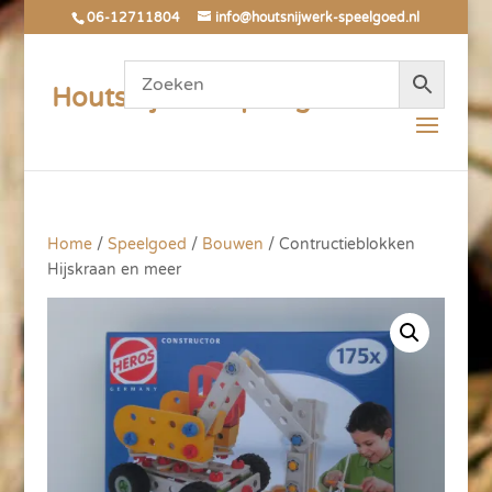
06-12711804
info@houtsnijwerk-speelgoed.nl
Houtsnijwerk Speelgoed
Home
/
Speelgoed
/
Bouwen
/ Contructieblokken
Hijskraan en meer