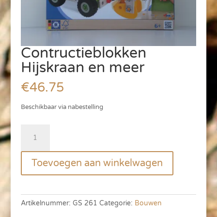
Contructieblokken
Hijskraan en meer
€
46.75
Beschikbaar via nabestelling
Contructieblokken
Hijskraan
en
Toevoegen aan winkelwagen
meer
aantal
Artikelnummer:
GS 261
Categorie:
Bouwen