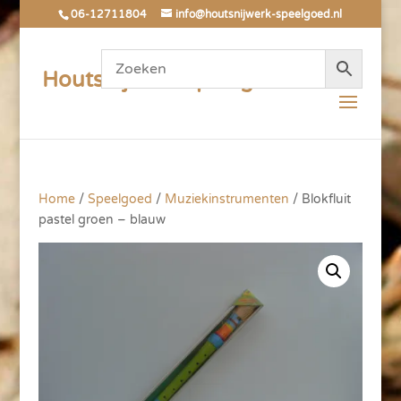
06-12711804
info@houtsnijwerk-speelgoed.nl
Houtsnijwerk Speelgoed
Home
/
Speelgoed
/
Muziekinstrumenten
/ Blokfluit
pastel groen – blauw