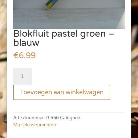
Blokfluit pastel groen –
blauw
€
6.99
Blokfluit
pastel
groen
Toevoegen aan winkelwagen
-
blauw
aantal
Artikelnummer:
R 566
Categorie:
Muziekinstrumenten