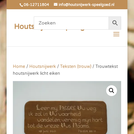
06-12711804
info@houtsnijwerk-speelgoed.nl
Houtsnijwerk Speelgoed
Home
/
Houtsnijwerk
/
Teksten (trouw)
/ Trouwtekst
houtsnijwerk licht eiken