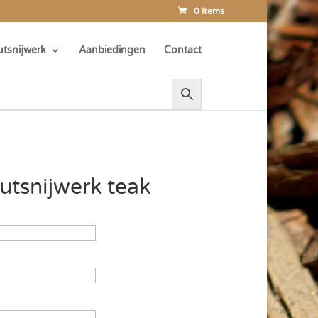
0 items
tsnijwerk
Aanbiedingen
Contact
utsnijwerk teak