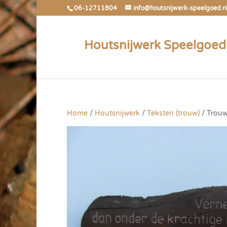
06-12711804
info@houtsnijwerk-speelgoed.n
Houtsnijwerk Speelgoed
Home
/
Houtsnijwerk
/
Teksten (trouw)
/ Trouw